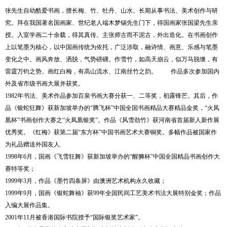
张先生自幼酷爱书画，擅长梅、竹、牡丹、山水。长期从事书法、美术创作与研
究。拜在我国著名国画家、世纪老人端木梦锡先生门下，得国画家张国梁先生亲
授。入室学画二十余载，得其真传。主张师古而不泥古，外出造化。在书画创作
上以笔墨为核心，以中国画传统为依托，广泛涉取，融诗情、画意、乐感与笔墨
变化之中。画风奔放、洒脱，气势磅礴。作雪竹，如高天崩云，似万马脱缰，有
雷霆万钧之势。画红白梅，有高山流水、江南丝竹之韵。
作品多次参加国内
外及省市级书画大展并获奖。
1982
年书法、美术作品参加百泉书画大赛分获一、二等奖，初露锋芒。其后，作
品《银蛇狂舞》获新加坡举办的
“
腾飞杯
”
中国全国书画精品大赛精品金奖，
“
火凤
凰杯
”
书画创作大赛之
“
火凤凰银奖
”
。作品《风雪劲竹》获河南省首届新人新作展
优秀奖。《红梅》获第二届
“
东方杯
”
中国书画艺术大赛铜奖。多幅作品被国家作
为礼品赠送外国友人
.
1998
年
6
月，国画《飞雪狂舞》获新加坡举办的
“
醒狮杯
”
中国全国精品书画创作大
赛特等奖；
1999
年
3
月，作品《墨竹四条屏》由澳洲艺术机构永久收藏；
1999
年
9
月，国画《银蛇舞袖》获
99
年全国民间工艺美术书法大展特别金奖；作品
入编大展作品集。
1
2
3
4
2001
年
11
月被香港国际书院授予
“
国际银奖艺术家
”
。