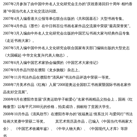
2007
年
2
月参加了由中国中外名人文化研究会主办的
“
庆祝香港回归十周年
·
相约香
港
”
中国当代名人文化交流访问团。
2007
年
4
月入编香港大公报等单位联合出版的《共和国基石》大型书画专集。
2007
年
4
月作品《墨竹》在中日韩百位书画名家作品交流展中荣获
“
最高荣誉奖
”
。
2007
年
3
月入编由中外名人文化研究会出版的中国艺坛书画大家与经典作品专集
《走近书画大家》。
2007
年
5
月入编中国中外名人文化研究会联合国家有关部门编辑出版的大型史志
《大国崛起
·
中华文化复兴代表人物志》。
2007
年
6
月入编中国艺术家协会编撰的《中国艺术大家传记》
2007
年
9
月作品刊登在濮阳《龙乡旗舰》杂志上。
2007
年
11
月书法作品在濮阳市
“
清风杯
”
书法作品评选中荣获一等奖。
2008
年
7
月美术作品《红梅》入展
“2008
迎奥运全国职工书画展暨国际书画名家作
品友好交流展
”
。
2008
年
8
月在濮阳市首届
“
庆奥运助学子献爱心
”
名家书画精品义拍会上，国画《红
梅傲雪》以每平尺
2000
元的价格，拍卖成功，捐献给了贫困大学生。
2008
年
10
月作品《清风劲节》在濮阳市举办的
“
祝福奥运
情系汶川
与爱同行
”
书法
绘画大奖赛中荣获二等奖。
其艺术简历及作品，已编入《中国当代书画家大
全》、《中国艺术收藏年鉴》、《中华人物大典》、《中国现代人才库》等辞
书。