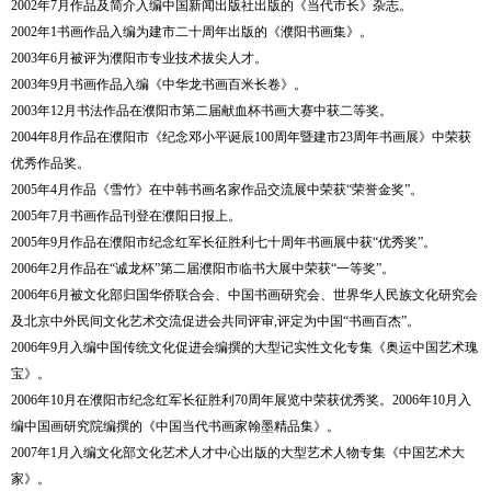
2002
年
7
月作品及简介入编中国新闻出版社出版的《当代市长》杂志。
2002
年
1
书画作品入编为建市二十周年出版的《濮阳书画集》。
2003
年
6
月被评为濮阳市专业技术拔尖人才。
2003
年
9
月书画作品入编《中华龙书画百米长卷》。
2003
年
12
月书法作品在濮阳市第二届献血杯书画大赛中获二等奖。
2004
年
8
月作品在濮阳市《纪念邓小平诞辰
100
周年暨建市
23
周年书画展》中荣获
优秀作品奖。
2005
年
4
月作品《雪竹》在中韩书画名家作品交流展中荣获
“
荣誉金奖
”
。
2005
年
7
月书画作品刊登在濮阳日报上。
2005
年
9
月作品在濮阳市纪念红军长征胜利七十周年书画展中获
“
优秀奖
”
。
2006
年
2
月作品在
“
诚龙杯
”
第二届濮阳市临书大展中荣获
“
一等奖
”
。
2006
年
6
月被文化部归国华侨联合会、中国书画研究会、世界华人民族文化研究会
及北京中外民间文化艺术交流促进会共同评审
,
评定为中国
“
书画百杰
”
。
2006
年
9
月入编中国传统文化促进会编撰的大型记实性文化专集《奥运中国艺术瑰
宝》。
2006
年
10
月在濮阳市纪念红军长征胜利
70
周年展览中荣获优秀奖。
2006
年
10
月入
编中国画研究院编撰的《中国当代书画家翰墨精品集》。
2007
年
1
月入编文化部文化艺术人才中心出版的大型艺术人物专集《中国艺术大
家》。