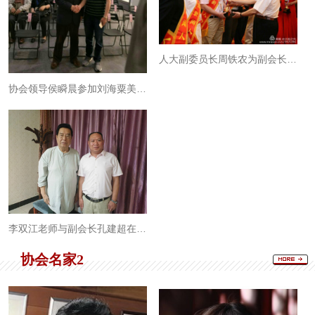
人大副委员长周铁农为副会长孔建超颁奖
协会领导侯瞬晨参加刘海粟美术馆开馆仪式
李双江老师与副会长孔建超在一起
协会名家2