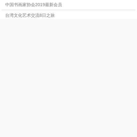
中国书画家协会2019最新会员
台湾文化艺术交流8日之旅
协会会员如何在网络上找到自己的协会资料和
中国首届“五台山杯”国际书画大赛获奖名单
因网站建设部分会员资料请发信箱
入会条件和程序
中国书画家协会2017最新会员名单公告
中国“红高粱杯”书画篆刻大赛获奖名单（首
华人2013年度《中国百强书画家》评选.
协会主要领导换届公告
文化中国
参加庆元旦书画全国名家及作品简介