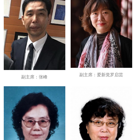
副主席：爱新觉罗启芸
副主席：张峰