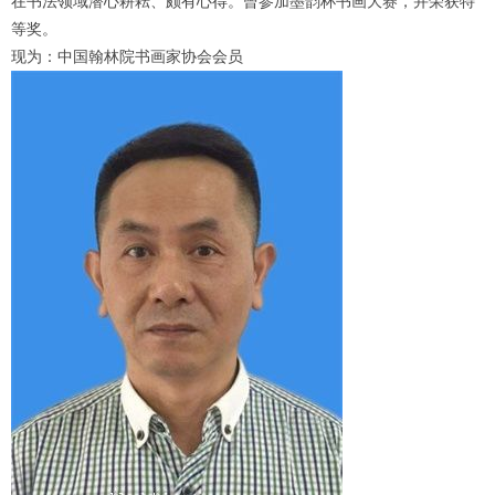
在书法领域潜心耕耘、颇有心得。曾参加墨韵杯书画大赛，并荣获特
等奖。
现为：中国翰林院书画家协会会员
1
2
3
4